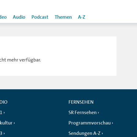
deo
Audio
Podcast
Themen
A-Z
icht mehr verfügbar.
DIO
FERNSEHEN
 1
SR Fernsehen
kultur
Programmvorschau
 3
Sendungen A-Z