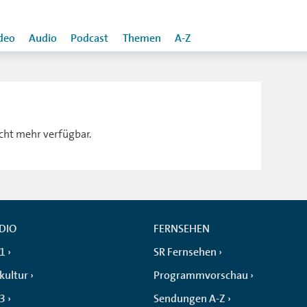
deo
Audio
Podcast
Themen
A-Z
icht mehr verfügbar.
DIO
FERNSEHEN
 1
SR Fernsehen
kultur
Programmvorschau
 3
Sendungen A-Z