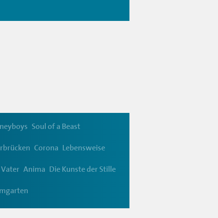
neyboys
Soul of a Beast
rbrücken
Corona
Lebensweise
Vater
Anima
Die Kunste der Stille
umgarten