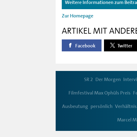
Weitere Informationen zum Beitr
Zur Homepage
ARTIKEL MIT ANDER
Facebook
Twitter
SR 2
Der Morgen
Interv
Filmfestival Max Ophüls Preis
F
Ausbeutung
persönlich
Verhältni
Marcel M