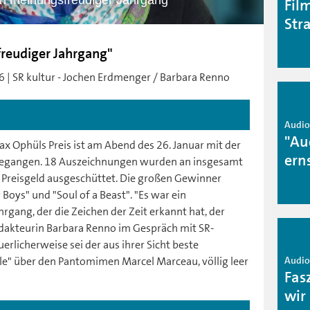
in meinungsfreudiger Jahrgang"
Fil
Stra
reudiger Jahrgang"
6 | SR kultur - Jochen Erdmenger / Barbara Renno
Audio 
"Au
ax Ophüls Preis ist am Abend des 26. Januar mit der
ern
e gegangen. 18 Auszeichnungen wurden an insgesamt
o Preisgeld ausgeschüttet. Die großen Gewinner
Boys" und "Soul of a Beast". "Es war ein
rgang, der die Zeichen der Zeit erkannt hat, der
edakteurin Barbara Renno im Gespräch mit SR-
licherweise sei der aus ihrer Sicht beste
Audio 
lle" über den Pantomimen Marcel Marceau, völlig leer
Fas
wir