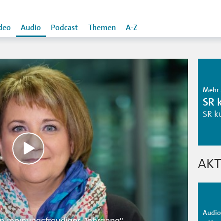
deo
Audio
Podcast
Themen
A-Z
Mehr 
SR 
SR k
AKT
Audio 