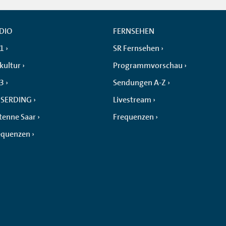
DIO
FERNSEHEN
 1
SR Fernsehen
kultur
Programmvorschau
 3
Sendungen A-Z
SERDING
Livestream
tenne Saar
Frequenzen
equenzen