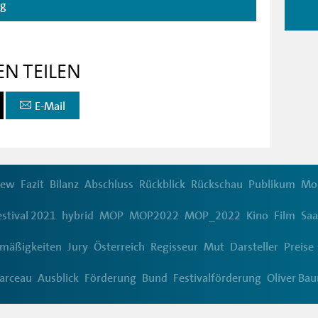
ag
EN TEILEN
E-Mail
iew
Fazit
Bilanz
Abschluss
Rückblick
Rückschau
Publikum
Mo
estival 2021
hybrid
MOP
MOP2022
MOP_2022
Kino
Film
Saa
smäßigkeiten
Jury
Österreich
Regisseur
Mut
Darsteller
Preise
arceau
Ausblick
Förderung
Bund
Festivalförderung
Oliver Ba