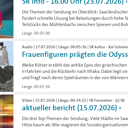
SR info - 16.00 Uhr (23.07.2026)
Die Themen der Sendung im Überblick: Saarländischer
fordert schnelle Lösung bei Belastungen durch hohe T
Teilstücks des Mühlenbachs zwischen Spiesen und Roh
Länge: 00:05:00
Audio | 17.07.2026 | Länge: 00:05:36 | SR kultur - Kai Schmi
Frauenfiguren prägten die Odyssee
Meike Rötzer erzählt das antike Epos des griechische
Irrfahrten und die Rückkehr nach Ithaka. Dabei legt si
und fragt nach deren Spielräumen in der von Männer
Länge: 00:05:36
Video | 15.07.2026 | Länge: 00:39:22 | SR Fernsehen - (c) SR
aktueller bericht (15.07.2026)
Die drei Top-Themen der Sendung: Viele Städte im Saa
Hitze kaum ab, Wie reagieren die Sozialorganisationen 