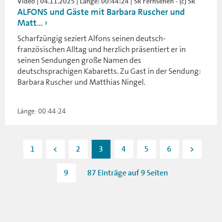
Video | 04.11.2025 | Länge: 00:44:24 | SR Fernsehen - (c) SR
ALFONS und Gäste mit Barbara Ruscher und
Matt...
Scharfzüngig seziert Alfons seinen deutsch-
französischen Alltag und herzlich präsentiert er in
seinen Sendungen große Namen des
deutschsprachigen Kabaretts. Zu Gast in der Sendung:
Barbara Ruscher und Matthias Ningel.
Länge: 00:44:24
1
<
2
3
4
5
6
>
9
87 Einträge auf 9 Seiten