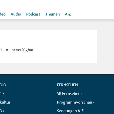
deo
Audio
Podcast
Themen
A-Z
icht mehr verfügbar.
DIO
FERNSEHEN
 1
SR Fernsehen
kultur
Programmvorschau
 3
Sendungen A-Z