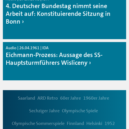
4. Deutscher Bundestag nimmt seine
Arbeit auf: Konstituierende Sitzung in
Bonn
Audio | 26.04.1961 | IDA
Eichmann-Prozess: Aussage des SS-
Hauptsturmführers Wisliceny
Saarland
ARD Retro
60er Jahre
1960er Jahre
Sechziger Jahre
Olympische Spiele
Olympische Sommerspiele
Finnland
Helsinki
1952