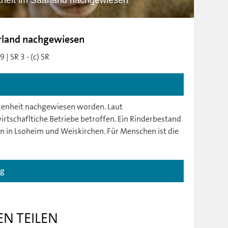
heit im Saarland nachgewiesen
rland nachgewiesen
| SR 3 - (c) SR
nkenheit nachgewiesen worden. Laut
rtschafltiche Betriebe betroffen. Ein Rinderbestand
n in Lsoheim und Weiskirchen. Für Menschen ist die
ag
EN TEILEN