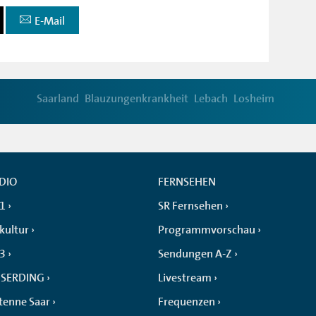
E-Mail
Saarland
Blauzungenkrankheit
Lebach
Losheim
DIO
FERNSEHEN
 1
SR Fernsehen
kultur
Programmvorschau
 3
Sendungen A-Z
SERDING
Livestream
tenne Saar
Frequenzen