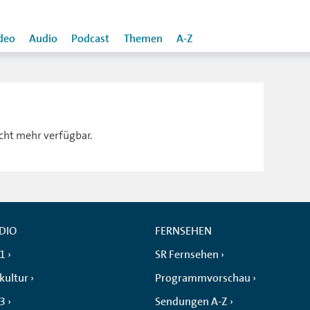
deo
Audio
Podcast
Themen
A-Z
icht mehr verfügbar.
DIO
FERNSEHEN
 1
SR Fernsehen
kultur
Programmvorschau
 3
Sendungen A-Z