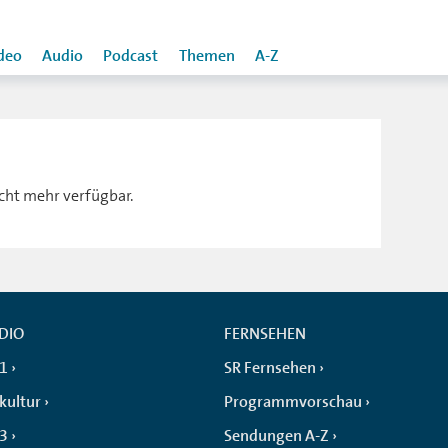
deo
Audio
Podcast
Themen
A-Z
icht mehr verfügbar.
DIO
FERNSEHEN
 1
SR Fernsehen
kultur
Programmvorschau
 3
Sendungen A-Z