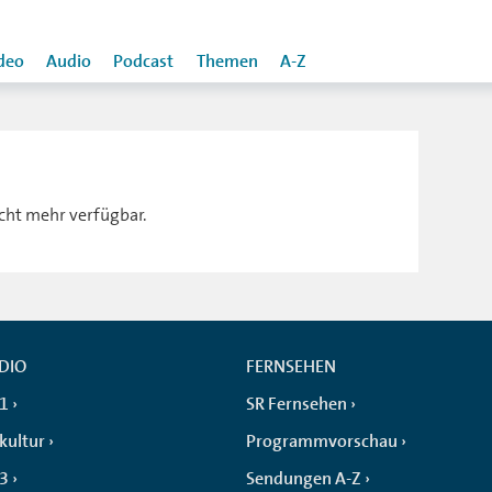
deo
Audio
Podcast
Themen
A-Z
icht mehr verfügbar.
DIO
FERNSEHEN
 1
SR Fernsehen
kultur
Programmvorschau
 3
Sendungen A-Z