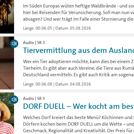
Im Süden Europas wüten heftige Waldbrände - und sor
hier bei Reisenden für Verunsicherung. Soll man nun v
absagen? Und wer trägt im Falle einer Stornierung di
Länge: 00:06:05 | Datum: 05.08.2026
Audio | SR 3
Tiervermittlung aus dem Auslan
Wer ein Tier adoptieren möchte, kann dies bei einem 
Tierheim. Es gibt aber auch Vereine, die Tiere aus Rumä
Deutschland vermitteln. Es gibt auch Kritik am sogen
Länge: 00:06:08 | Datum: 04.08.2026
Audio | SR 3
DORF DUELL – Wer kocht am bes
Welches Dorf kreiert das beste Menü? Köchinnen und 
Dörfern kochen beim DORF DUELL um die Wette – und 
Geschmack, Regionalität und Kreativität. Der Preis für 