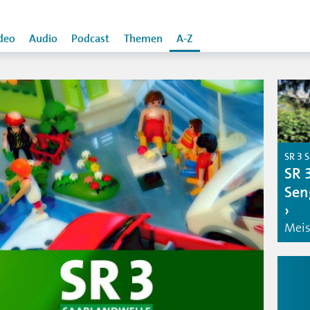
deo
Audio
Podcast
Themen
A-Z
SR 3 
SR 
Sen
Meis