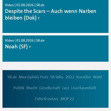
Video | 01.08.2026 | SR.de
Despite the Scars – Auch wenn Narben
bleiben (Dok)
Video | 01.08.2026 | SR.de
Noah (SF)
SR.de
Max Ophüls Preis
SR Talks
2022
Kurzfilm
Wahl
Politik
Macht
Gesellschaft
Jazz
Lisa Hasenhütl
Felix Kreutzer
MOP 22