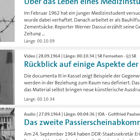
Über das Leben eines Medizinstu
Im Februar 1962 hat ein junger Medizinstudent versuc
wurde dabei verhaftet. Danach arbeitet er als Bauhilf
Zementsäcke. Reporter Werner Dassui erzählt seine Ges
Zeitung ...
Länge: 00:10:09
Video | 28.09.1964 | Länge: 00:10:34 | SR Fernsehen - (c) SR
Rückblick auf einige Aspekte der
Die documenta III in Kassel zeigt Beispiele der Gegenw
werden in der Beziehung zum Raum neu definiert. Das
das Material selbst bringen neue künstlerische Ausdr
Länge: 00:10:34
Audio | 27.09.1964 | Länge: 00:04:36 | IDA - Gottfried Pauls
Das zweite Passierscheinabkomme
Am 24. September 1964 haben DDR-Staatssekretär Er