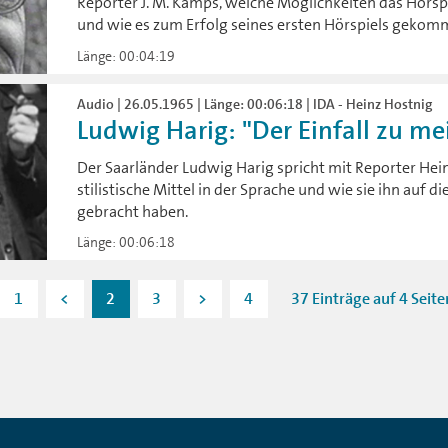
Reporter J. M. Kamps, welche Möglichkeiten das Hörsp
und wie es zum Erfolg seines ersten Hörspiels gekomm
Länge: 00:04:19
Audio | 26.05.1965 | Länge: 00:06:18 | IDA - Heinz Hostnig
Ludwig Harig: "Der Einfall zu me
Der Saarländer Ludwig Harig spricht mit Reporter Hein
stilistische Mittel in der Sprache und wie sie ihn auf d
gebracht haben.
Länge: 00:06:18
1
<
2
3
>
4
37 Einträge auf 4 Seite