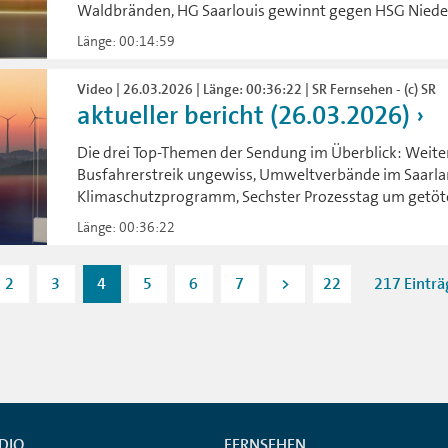
Waldbränden, HG Saarlouis gewinnt gegen HSG Niede
Länge: 00:14:59
Video | 26.03.2026 | Länge: 00:36:22 | SR Fernsehen - (c) SR
aktueller bericht (26.03.2026)
Die drei Top-Themen der Sendung im Überblick: Wei
Busfahrerstreik ungewiss, Umweltverbände im Saarlan
Klimaschutzprogramm, Sechster Prozesstag um getötet
Länge: 00:36:22
2
3
4
5
6
7
>
22
217 Einträ
DIO
FERNSEHEN