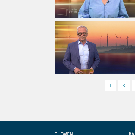
1
<
THEMEN
RA