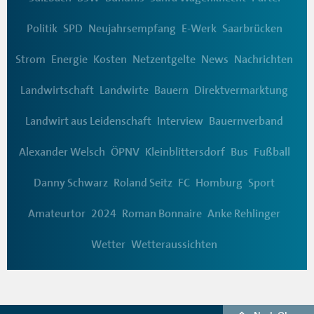
Politik
SPD
Neujahrsempfang
E-Werk
Saarbrücken
Strom
Energie
Kosten
Netzentgelte
News
Nachrichten
Landwirtschaft
Landwirte
Bauern
Direktvermarktung
Landwirt aus Leidenschaft
Interview
Bauernverband
Alexander Welsch
ÖPNV
Kleinblittersdorf
Bus
Fußball
Danny Schwarz
Roland Seitz
FC
Homburg
Sport
Amateurtor
2024
Roman Bonnaire
Anke Rehlinger
Wetter
Wetteraussichten