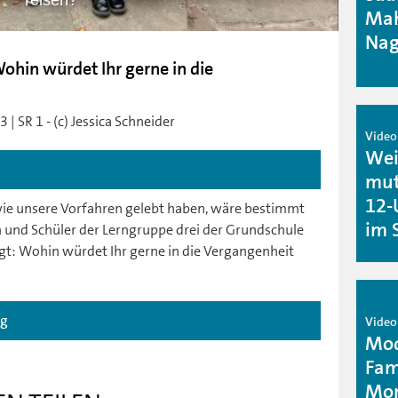
reisen?
Mah
Nag
hin würdet Ihr gerne in die
| SR 1 - (c) Jessica Schneider
Video 
Wei
mut
12-
e unsere Vorfahren gelebt haben, wäre bestimmt
im 
n und Schüler der Lerngruppe drei der Grundschule
t: Wohin würdet Ihr gerne in die Vergangenheit
ag
Video 
Mod
Fam
Mon