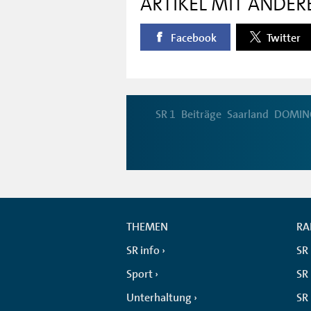
ARTIKEL MIT ANDER
Facebook
Twitter
SR 1
Beiträge
Saarland
DOMIN
THEMEN
RA
SR info
SR
Sport
SR 
Unterhaltung
SR