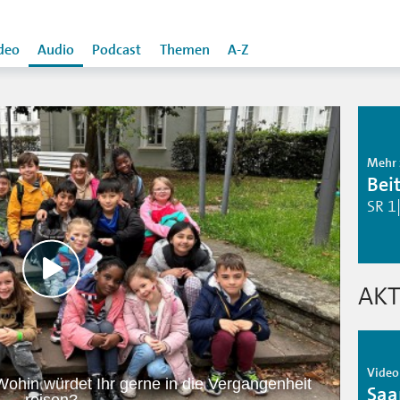
deo
Audio
Podcast
Themen
A-Z
Mehr 
Bei
SR 1
AKT
Video 
hin würdet Ihr gerne in die Vergangenheit
Saa