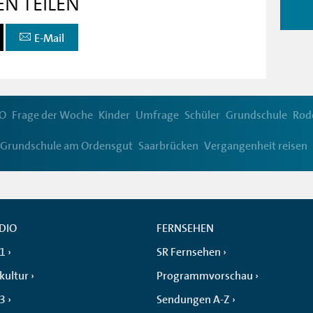
EN TEILEN
E-Mail
O
Frage der Woche
Kinder
Umfrage
Schüler
Grundschule
Rod
Grundschule am Ordensgut
Saarbrücken
Vergangenheit reisen
DIO
FERNSEHEN
 1
SR Fernsehen
kultur
Programmvorschau
 3
Sendungen A-Z