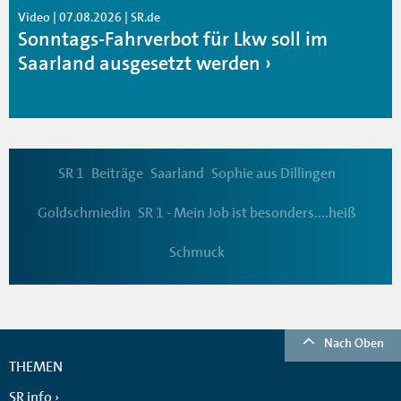
Video | 07.08.2026 | SR.de
Sonntags-Fahrverbot für Lkw soll im
Saarland ausgesetzt werden
SR 1
Beiträge
Saarland
Sophie aus Dillingen
Goldschmiedin
SR 1 - Mein Job ist besonders....heiß
Schmuck
Nach Oben
THEMEN
SR info