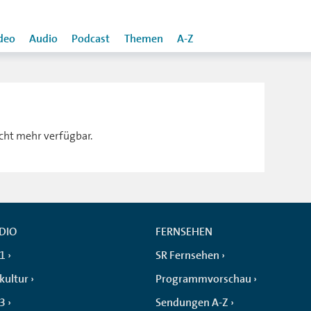
deo
Audio
Podcast
Themen
A-Z
icht mehr verfügbar.
DIO
FERNSEHEN
 1
SR Fernsehen
kultur
Programmvorschau
 3
Sendungen A-Z