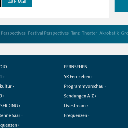
E-Mail
Perspectives
Festival Perspectives
Tanz
Theater
Akrobatik
Gr
DIO
FERNSEHEN
 1
SR Fernsehen
kultur
Programmvorschau
 3
Sendungen A-Z
SERDING
Livestream
tenne Saar
Frequenzen
equenzen