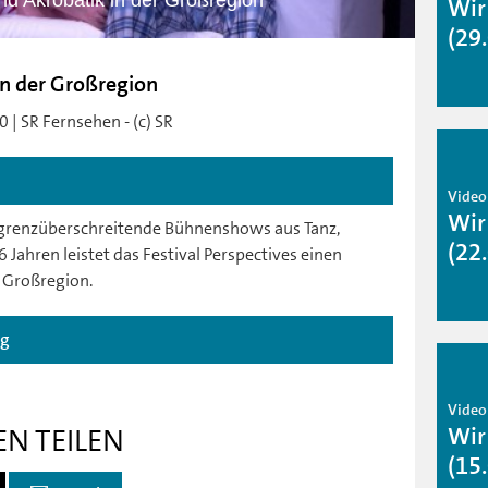
nd Akrobatik in der Großregion
Wir
(29
in der Großregion
 | SR Fernsehen - (c) SR
Video
Wir
r grenzüberschreitende Bühnenshows aus Tanz,
(22
 Jahren leistet das Festival Perspectives einen
r Großregion.
ag
Video
Wir
EN TEILEN
(15