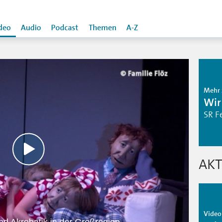
deo
Audio
Podcast
Themen
A-Z
Mehr 
Wir
SR F
AKT
Video