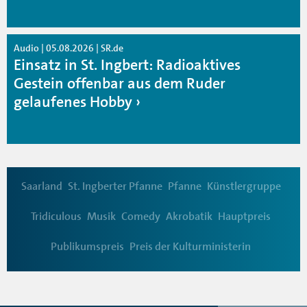
Audio | 05.08.2026 | SR.de
Einsatz in St. Ingbert: Radioaktives
Gestein offenbar aus dem Ruder
gelaufenes Hobby
Saarland
St. Ingberter Pfanne
Pfanne
Künstlergruppe
Tridiculous
Musik
Comedy
Akrobatik
Hauptpreis
Publikumspreis
Preis der Kulturministerin