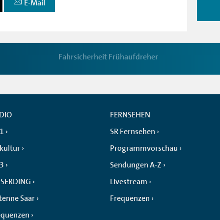
E-Mail
Fahrsicherheit Frühaufdreher
DIO
FERNSEHEN
 1
SR Fernsehen
kultur
Programmvorschau
 3
Sendungen A-Z
SERDING
Livestream
tenne Saar
Frequenzen
equenzen