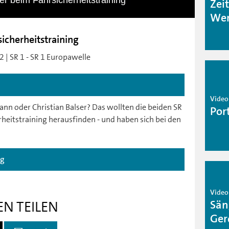
r beim Fahrsicherheitstraining
Zei
Wer
icherheitstraining
 | SR 1 - SR 1 Europawelle
Video 
nn oder Christian Balser? Das wollten die beiden SR
Por
heitstraining herausfinden - und haben sich bei den
ag
Video 
Sän
EN TEILEN
Ger