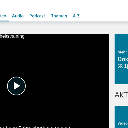
deo
Audio
Podcast
Themen
A-Z
Mehr 
Dok
SR 1
AKT
Video 