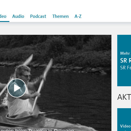
deo
Audio
Podcast
Themen
A-Z
Mehr 
SR 
SR F
AKT
Video