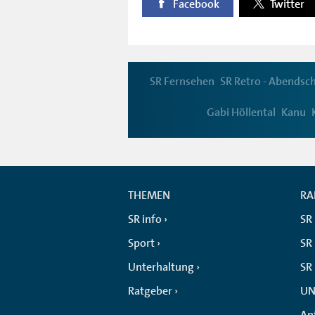
Facebook
Twitter
SR Fernsehen
SR Retro - Abendsc
Gabi Höllental
Kanu
THEMEN
RA
SR info
SR
Sport
SR 
Unterhaltung
SR
Ratgeber
UN
An