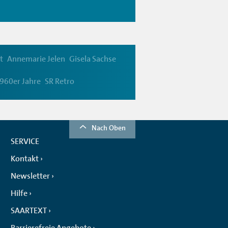
t
Annemarie Jelen
Gisela Sachse
960er Jahre
SR Retro
Nach Oben
SERVICE
Kontakt
Newsletter
Hilfe
SAARTEXT
Barrierefreie Angebote