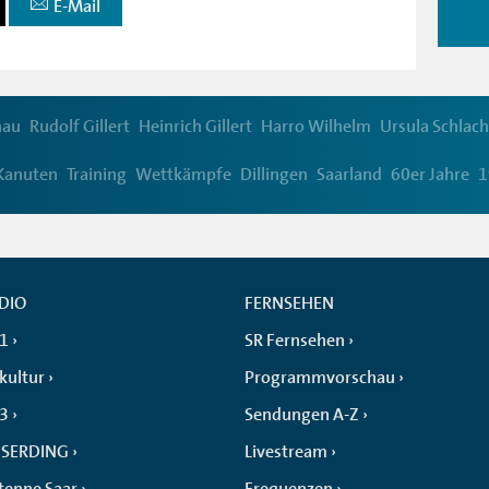
E-Mail
hau
Rudolf Gillert
Heinrich Gillert
Harro Wilhelm
Ursula Schlach
Kanuten
Training
Wettkämpfe
Dillingen
Saarland
60er Jahre
1
DIO
FERNSEHEN
 1
SR Fernsehen
kultur
Programmvorschau
 3
Sendungen A-Z
SERDING
Livestream
tenne Saar
Frequenzen