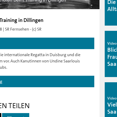
nuten beim Training in Dillingen
Die
All
raining in Dillingen
 | SR Fernsehen - (c) SR
Video
Blic
 die internationale Regatta in Duisburg und die
Fra
m vor. Auch Kanutinnen von Undine Saarlouis
Saa
ubs.
ag
Video 
Vie
EN TEILEN
Saa