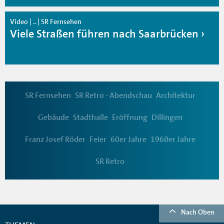
Video | .. | SR Fernsehen
Viele Straßen führen nach Saarbrücken
SR Fernsehen
SR Retro - Abendschau
Architektur
Gebäude
Stadthalle
Eröffnung
Dillingen
Franz Josef Röder
Feier
60er Jahre
1960er Jahre
SR Retro
Nach Oben