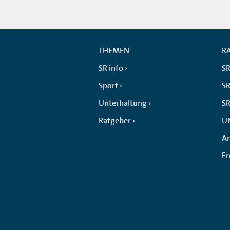
THEMEN
R
SR info
SR
Sport
SR
Unterhaltung
SR
Ratgeber
U
An
F