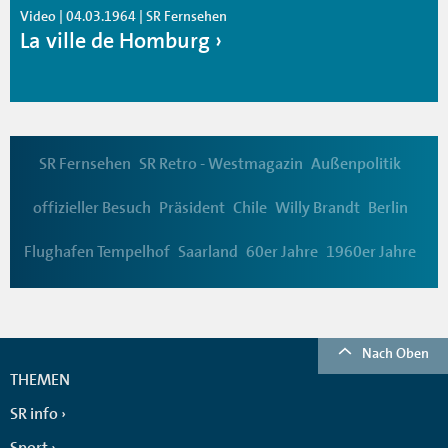
Video | 04.03.1964 | SR Fernsehen
La ville de Homburg
SR Fernsehen
SR Retro - Westmagazin
Außenpolitik
offizieller Besuch
Präsident
Chile
Willy Brandt
Berlin
Flughafen Tempelhof
Saarland
60er Jahre
1960er Jahre
Nach Oben
THEMEN
SR info
Sport