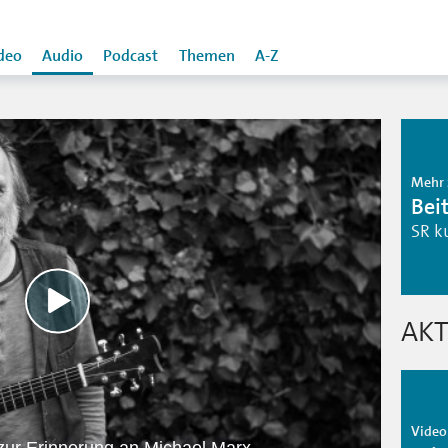
deo
Audio
Podcast
Themen
A-Z
Mehr 
Bei
SR k
AKT
Video 