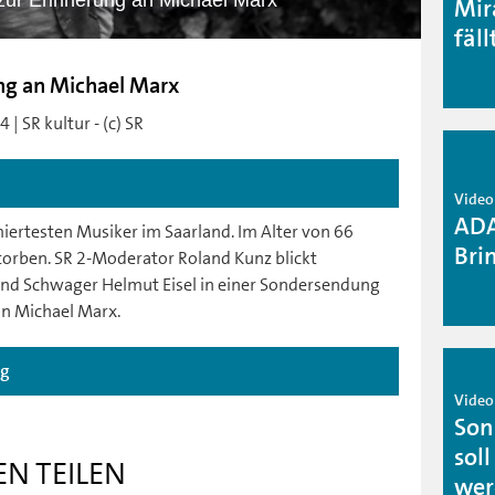
ur Erinnerung an Michael Marx
Mir
fäll
ng an Michael Marx
| SR kultur - (c) SR
Video 
ADA
ertesten Musiker im Saarland. Im Alter von 66
Bri
torben. SR 2-Moderator Roland Kunz blickt
nd Schwager Helmut Eisel in einer Sondersendung
n Michael Marx.
ag
Video 
Son
sol
EN TEILEN
wer