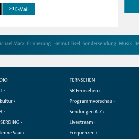
E-Mail
ichael Marx
Erinnerung
Helmut Eisel
Sondersendung
Musik
Be
DIO
FERNSEHEN
 1
SR Fernsehen
kultur
Programmvorschau
 3
Sendungen A-Z
SERDING
Livestream
tenne Saar
Frequenzen