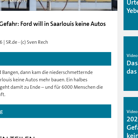
bauen
Urt
Yeb
Gefahr: Ford will in Saarlouis keine Autos
 | SR.de - (c) Sven Rech
Video 
Das
das
d Bangen, dann kam die niederschmetternde
rlouis keine Autos mehr bauen. Ein halbes
geht damit zu Ende – und für 6000 Menschen die
ft.
ag
Video 
202
Gefa
kei