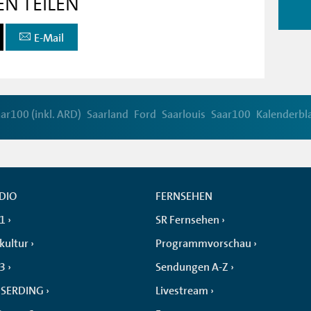
EN TEILEN
E-Mail
ar100 (inkl. ARD)
Saarland
Ford
Saarlouis
Saar100
Kalenderbl
DIO
FERNSEHEN
 1
SR Fernsehen
kultur
Programmvorschau
 3
Sendungen A-Z
SERDING
Livestream