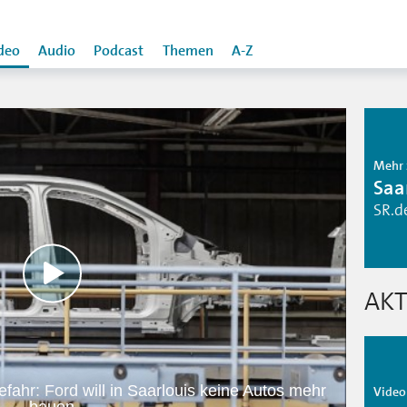
deo
Audio
Podcast
Themen
A-Z
Mehr 
Saa
SR.d
AKT
efahr: Ford will in Saarlouis keine Autos mehr
Video 