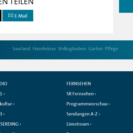
EN TEILEN
E-Mail
Saarland
Haselnüsse
Volksglauben
Garten
Pflege
DIO
FERNSEHEN
 1
SR Fernsehen
kultur
Programmvorschau
 3
Sendungen A-Z
SERDING
Livestream