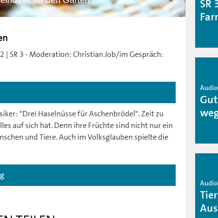
elnüsse für den Garten
SR 
Far
en
2 | SR 3 - Moderation: Christian Job/im Gespräch:
Audio 
Gut
weg
siker: "Drei Haselnüsse für Aschenbrödel". Zeit zu
les auf sich hat. Denn ihre Früchte sind nicht nur ein
nschen und Tiere. Auch im Volksglauben spielte die
ag
Audio 
Tie
Aus