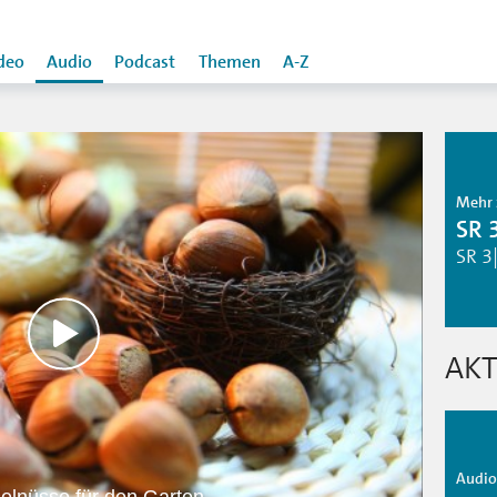
deo
Audio
Podcast
Themen
A-Z
Mehr 
SR 
SR 3
AKT
Audio 