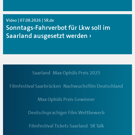
Video | 07.08.2026 | SR.de
Sonntags-Fahrverbot für Lkw soll im
Saarland ausgesetzt werden
Saarland
Max Ophüls Preis 2025
Filmfestival Saarbrücken
Nachwuchsfilm Deutschland
Max Ophüls Preis Gewinner
Deutschsprachiger Film Wettbewerb
Filmfestival Tickets Saarland
SR Talk