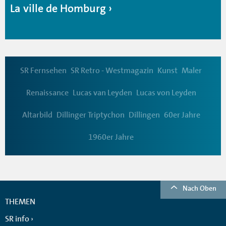
La ville de Homburg
SR Fernsehen
SR Retro - Westmagazin
Kunst
Maler
Renaissance
Lucas van Leyden
Lucas von Leyden
Altarbild
Dillinger Triptychon
Dillingen
60er Jahre
1960er Jahre
Nach Oben
THEMEN
SR info