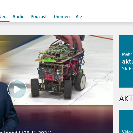
deo
Audio
Podcast
Themen
A-Z
Mehr 
aktu
SR F
AKT
Video