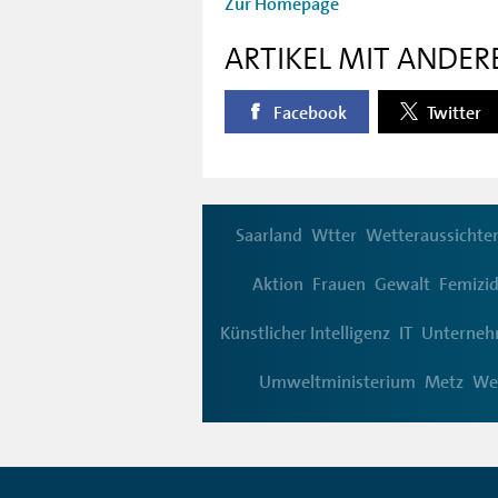
Zur Homepage
ARTIKEL MIT ANDER
Facebook
Twitter
Saarland
Wtter
Wetteraussichte
Aktion
Frauen
Gewalt
Femizi
Künstlicher Intelligenz
IT
Unterne
Umweltministerium
Metz
We