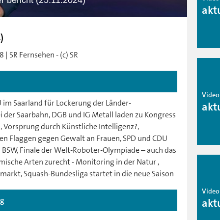
er bericht (25.11.2024)
akt
)
 | SR Fernsehen - (c) SR
Video
im Saarland für Lockerung der Länder-
akt
i der Saarbahn, DGB und IG Metall laden zu Kongress
, Vorsprung durch Künstliche Intelligenz?,
sen Flaggen gegen Gewalt an Frauen, SPD und CDU
 BSW, Finale der Welt-Roboter-Olympiade – auch das
ische Arten zurecht - Monitoring in der Natur ,
markt, Squash-Bundesliga startet in die neue Saison
Video
ag
akt