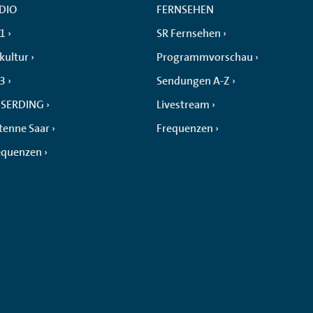
DIO
FERNSEHEN
 1
SR Fernsehen
kultur
Programmvorschau
 3
Sendungen A-Z
SERDING
Livestream
tenne Saar
Frequenzen
equenzen