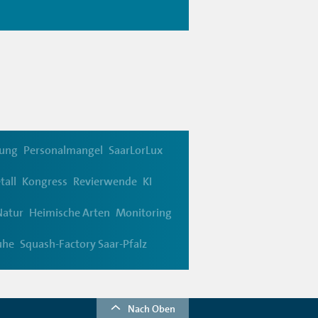
tung
Personalmangel
SaarLorLux
tall
Kongress
Revierwende
KI
Natur
Heimische Arten
Monitoring
uhe
Squash-Factory Saar-Pfalz
Nach Oben