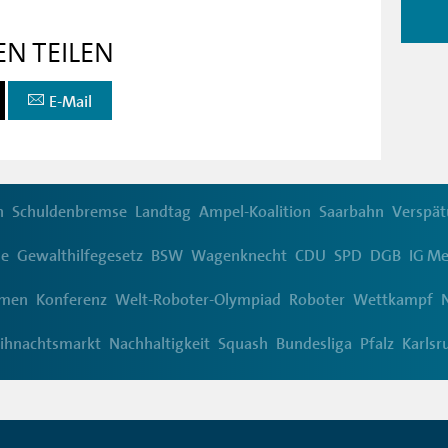
EN TEILEN
E-Mail
n
Schuldenbremse
Landtag
Ampel-Koalition
Saarbahn
Verspä
de
Gewalthilfegesetz
BSW
Wagenknecht
CDU
SPD
DGB
IG Me
hmen
Konferenz
Welt-Roboter-Olympiad
Roboter
Wettkampf
ihnachtsmarkt
Nachhaltigkeit
Squash
Bundesliga
Pfalz
Karlsr