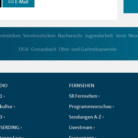
E-Mail
einsleben
Vereinssterben
Nachwuchs
Jugendarbeit
Serie
Neue
OGV
Gresaubach
Obst- und Gartenbauverein
DIO
FERNSEHEN
 1
SR Fernsehen
kultur
Programmvorschau
 3
Sendungen A-Z
SERDING
Livestream
tenne Saar
Frequenzen