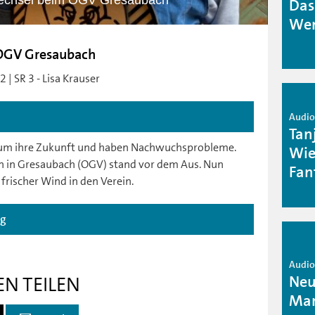
echsel beim OGV Gresaubach
Das
Wen
OGV Gresaubach
 | SR 3 - Lisa Krauser
Audio 
Tan
n um ihre Zukunft und haben Nachwuchsprobleme.
Wie
n in Gresaubach (OGV) stand vor dem Aus. Nun
Fan
frischer Wind in den Verein.
ag
Audio 
Neu
EN TEILEN
Mar