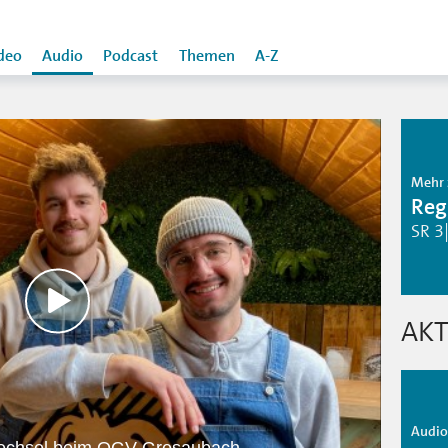
deo
Audio
Podcast
Themen
A-Z
Mehr 
Reg
SR 3
AKT
Audio 