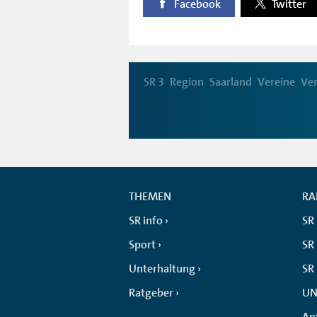
Facebook
Twitter
SR 3
Region
Saarland
Vereine
Ver
THEMEN
RA
SR info
SR
Sport
SR 
Unterhaltung
SR
Ratgeber
UN
An