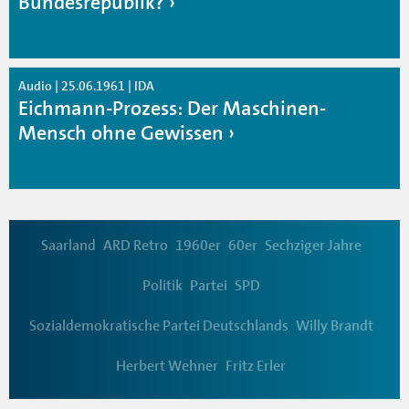
Bundesrepublik?
Audio | 25.06.1961 | IDA
Eichmann-Prozess: Der Maschinen-
Mensch ohne Gewissen
Saarland
ARD Retro
1960er
60er
Sechziger Jahre
Politik
Partei
SPD
Sozialdemokratische Partei Deutschlands
Willy Brandt
Herbert Wehner
Fritz Erler