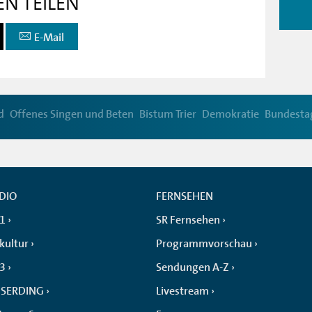
EN TEILEN
E-Mail
d
Offenes Singen und Beten
Bistum Trier
Demokratie
Bundesta
DIO
FERNSEHEN
 1
SR Fernsehen
kultur
Programmvorschau
 3
Sendungen A-Z
SERDING
Livestream