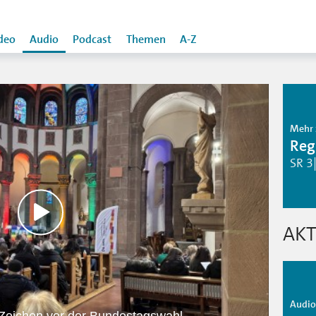
deo
Audio
Podcast
Themen
A-Z
Mehr 
Reg
SR 3
AKT
Audio 