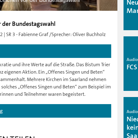
 Zeichen vor der Bundestagswahl
Neu
Mar
or der Bundestagswahl
2 | SR 3 - Fabienne Graf /Sprecher: Oliver Buchholz
Audio 
ratie und ihre Werte auf die Straße. Das Bistum Trier
FCS
anz eigenen Aktion. Ein „Offenes Singen und Beten“
usammenhalt. Mehrere Kirchen im Saarland nehmen
in solches „Offenes Singen und Beten“ zum Beispiel im
erinnen und Teilnehmer waren begeistert.
ag
Audio 
Nie
kei
Saa