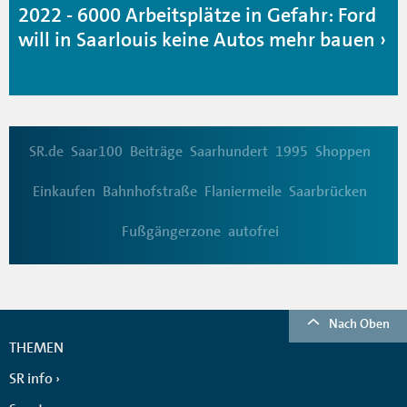
2022 - 6000 Arbeitsplätze in Gefahr: Ford
will in Saarlouis keine Autos mehr bauen
SR.de
Saar100
Beiträge
Saarhundert
1995
Shoppen
Einkaufen
Bahnhofstraße
Flaniermeile
Saarbrücken
Fußgängerzone
autofrei
Nach Oben
THEMEN
SR info