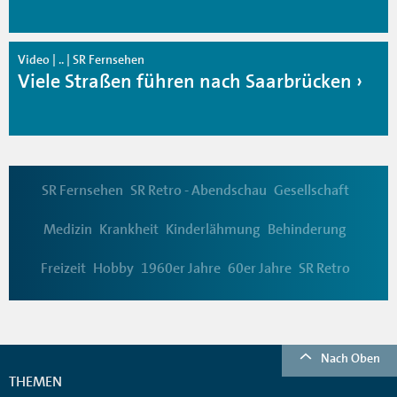
Video | .. | SR Fernsehen
Viele Straßen führen nach Saarbrücken
SR Fernsehen
SR Retro - Abendschau
Gesellschaft
Medizin
Krankheit
Kinderlähmung
Behinderung
Freizeit
Hobby
1960er Jahre
60er Jahre
SR Retro
Nach Oben
THEMEN